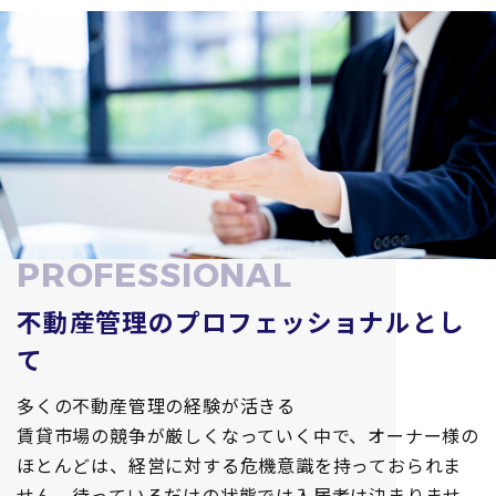
P
R
O
F
E
S
S
I
O
N
A
L
不動産管理の
プロフェッショナルとし
て
多くの不動産管理の経験が活きる
賃貸市場の競争が厳しくなっていく中で、オーナー様の
ほとんどは、経営に対する危機意識を持っておられま
せん。待っているだけの状態では入居者は決まりませ