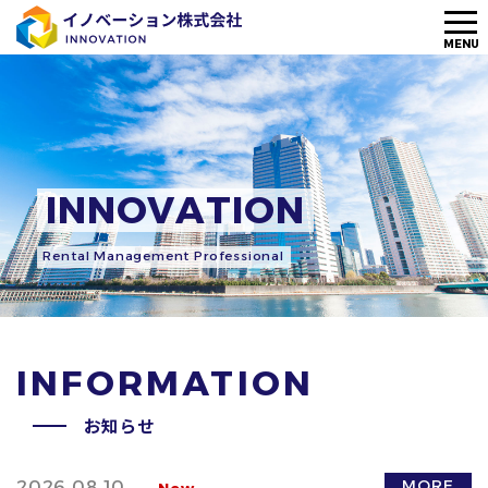
メ
MENU
ニ
ュ
ー
I
N
N
O
V
A
T
I
O
N
R
e
n
t
a
l
M
a
n
a
g
e
m
e
n
t
P
r
o
f
e
s
s
i
o
n
a
l
I
N
F
O
R
M
A
T
I
O
N
お知らせ
MORE
2026.08.10
New